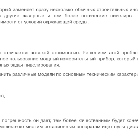
рый заменяет сразу несколько обычных строительных инстр
х другие лазерные и тем более оптические нивелиры. 
симости от условий окружающей среды.
я отличается высокой стоимостью. Решением этой пробле
ное пользование мощный измерительный прибор, который п
вных задач нивелирования.
внить различные модели по основным техническим характери
а),
 погрешность он дает, тем более качественным будет коне
мплекте ко многим ротационным аппаратам идет пульт дист