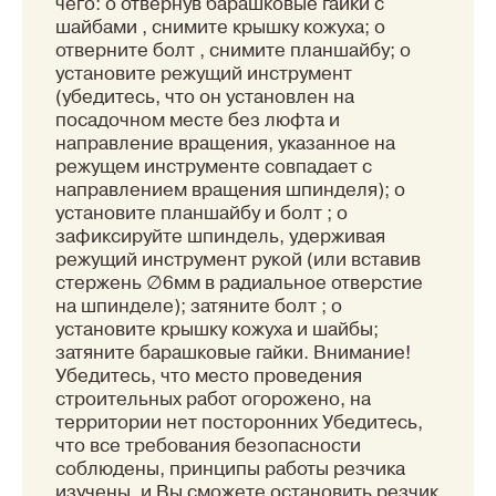
чего: o отвернув барашковые гайки с
шайбами , снимите крышку кожуха; o
отверните болт , снимите планшайбу; o
установите режущий инструмент
(убедитесь, что он установлен на
посадочном месте без люфта и
направление вращения, указанное на
режущем инструменте совпадает с
направлением вращения шпинделя); o
установите планшайбу и болт ; o
зафиксируйте шпиндель, удерживая
режущий инструмент рукой (или вставив
стержень ∅6мм в радиальное отверстие
на шпинделе); затяните болт ; o
установите крышку кожуха и шайбы;
затяните барашковые гайки. Внимание!
Убедитесь, что место проведения
строительных работ огорожено, на
территории нет посторонних Убедитесь,
что все требования безопасности
соблюдены, принципы работы резчика
изучены, и Вы сможете остановить резчик