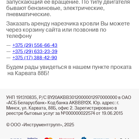
запускающий её вращение. По типу двигателя
бывают бензиновые, электрические,
пневматические.
Заказать аренду нарезчика кровли Вы можете
через корзину сайта или позвонив по
телефону
+375 (29) 556-66-43
+375 (29) 633-23-39
+375 (17) 388-42-90
Будем рады увидеться в нашем пункте проката
на Карвата 88Б!
УНП 191310835, Р/С BY20AKBB30120000012970000000 в ОАО
«АСБ Беларусбанк» Код банка AKBBBY2X. Юр. адрес: г.
Минск, ул. Карвата, 88Б, офис 2. Зарегистрировано в
реестре бытовых услуг за №000000022574 от 19.06.2015
© ООО «Инструментгрупп», 2025