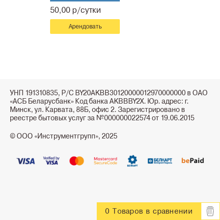
50,00 р/сутки
Арендовать
УНП 191310835, Р/С BY20AKBB30120000012970000000 в ОАО
«АСБ Беларусбанк» Код банка AKBBBY2X. Юр. адрес: г.
Минск, ул. Карвата, 88Б, офис 2. Зарегистрировано в
реестре бытовых услуг за №000000022574 от 19.06.2015
© ООО «Инструментгрупп», 2025
0 Товаров
в сравнении