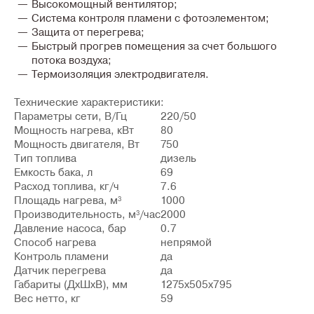
Высокомощный вентилятор;
Система контроля пламени с фотоэлементом;
Защита от перегрева;
Быстрый прогрев помещения за счет большого
потока воздуха;
Термоизоляция электродвигателя.
Технические характеристики:
Параметры сети, В/Гц
220/50
Мощность нагрева, кВт
80
Мощность двигателя, Вт
750
Тип топлива
дизель
Емкость бака, л
69
Расход топлива, кг/ч
7.6
Площадь нагрева, м³
1000
Производительность, м³/час
2000
Давление насоса, бар
0.7
Способ нагрева
непрямой
Контроль пламени
да
Датчик перегрева
да
Габариты (ДxШxВ), мм
1275x505x795
Вес нетто, кг
59