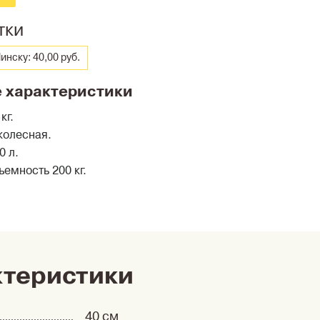
тки
инску: 40,00 руб.
 характеристики
кг.
колесная.
0 л.
емность 200 кг.
ктеристики
40 см