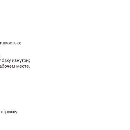
жидкостью;
;
баку изнутри;
рабочем месте.
 стружку.