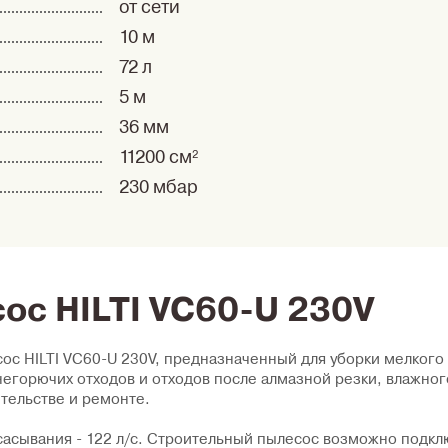
от сети
10 м
72 л
5 м
36 мм
11200 см²
230 мбар
с HILTI VC60-U 230V
с HILTI VC60-U 230V, предназначенный для уборки мелкого 
негорючих отходов и отходов после алмазной резки, влажн
тельстве и ремонте.
сасывания - 122 л/с. Строительный пылесос возможно подкл