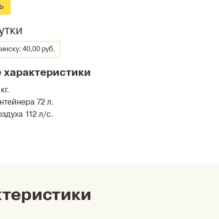
ь
утки
инску: 40,00 руб.
 характеристики
кг.
нтейнера 72 л.
здуха 112 л/с.
ктеристики