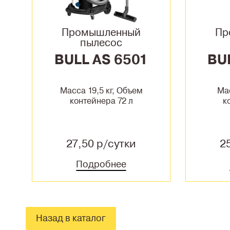
Промышленный
Пр
пылесос
BULL AS 6501
BU
Масса 19,5 кг, Объем
Мас
контейнера 72 л
к
27,50 р/сутки
2
Подробнее
Назад в каталог