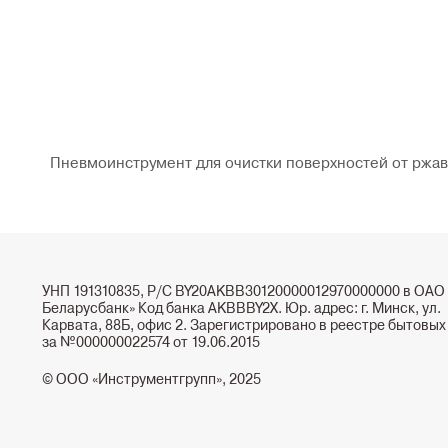
Пневмоинструмент для очистки поверхностей от ржав
УНП 191310835, Р/С BY20AKBB30120000012970000000 в ОАО
Беларусбанк» Код банка AKBBBY2X. Юр. адрес: г. Минск, ул.
Карвата, 88Б, офис 2. Зарегистрировано в реестре бытовых
за №000000022574 от 19.06.2015
© ООО «Инструментгрупп», 2025