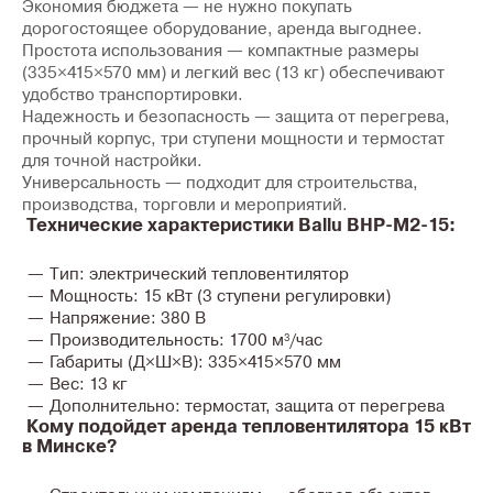
Экономия бюджета
— не нужно покупать
дорогостоящее оборудование, аренда выгоднее.
Простота использования
— компактные размеры
(
335×415×570 мм
) и легкий вес (
13 кг
) обеспечивают
удобство транспортировки.
Надежность и безопасность
— защита от перегрева,
прочный корпус, три ступени мощности и термостат
для точной настройки.
Универсальность
— подходит для
строительства,
производства, торговли и мероприятий
.
Технические характеристики Ballu BHP-M2-15:
Тип:
электрический тепловентилятор
Мощность:
15 кВт (3 ступени регулировки)
Напряжение:
380 В
Производительность:
1700 м³/час
Габариты (Д×Ш×В):
335×415×570 мм
Вес:
13 кг
Дополнительно:
термостат, защита от перегрева
Кому подойдет аренда тепловентилятора 15 кВт
в Минске?