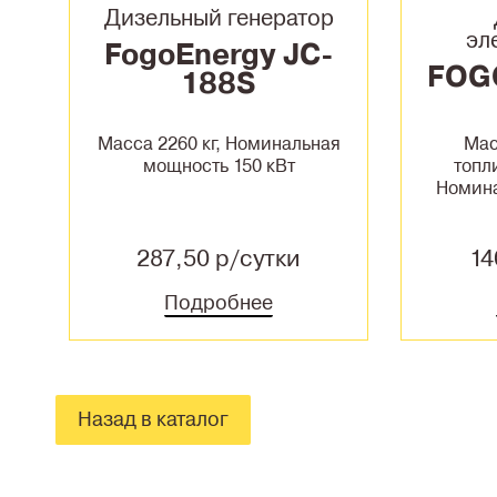
Дизельный генератор
эл
FogoEnergy JC-
FOG
188S
Масса 2260 кг, Номинальная
Мас
мощность 150 кВт
топл
Номина
287,50 р/сутки
14
Подробнее
Назад в каталог