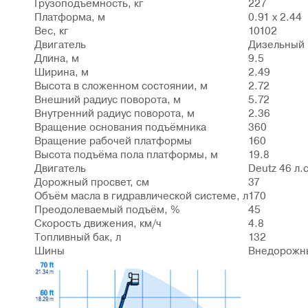
Грузоподъёмность, кг
227
Платформа, м
0.91 x 2.44
Вес, кг
10102
Двигатель
Дизельный
Длина, м
9.5
Ширина, м
2.49
Высота в сложенном состоянии, м
2.72
Внешний радиус поворота, м
5.72
Внутренний радиус поворота, м
2.36
Вращение основания подъёмника
360
Вращение рабочей платформы
160
Высота подъёма пола платформы, м
19.8
Двигатель
Deutz 46 л.с
Дорожный просвет, см
37
Объём масла в гидравлической системе, л
170
Преодолеваемый подъём, %
45
Скорость движения, км/ч
4.8
Топливный бак, л
132
Шины
Внедорожн