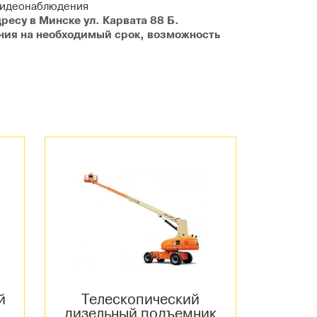
видеонаблюдения
ресу в Минске ул. Карвата 88 Б.
ания на необходимый срок, возможность
й
Телескопический
дизельный подъемник