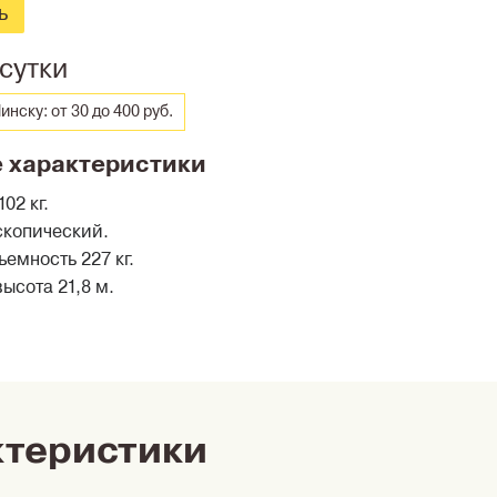
ь
/сутки
нску: от 30 до 400 руб.
 характеристики
02 кг.
скопический.
емность 227 кг.
ысота 21,8 м.
ктеристики