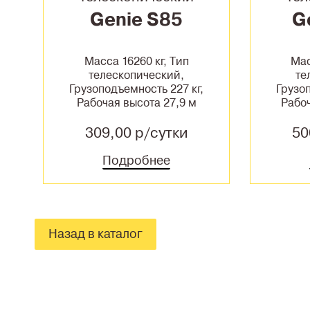
Genie S85
G
Масса 16260 кг, Тип
Мас
телескопический,
те
Грузоподъемность 227 кг,
Грузоп
Рабочая высота 27,9 м
Рабоч
309,00 р/сутки
50
Подробнее
Назад в каталог