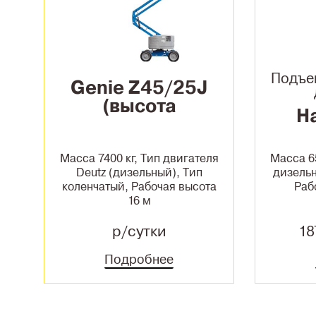
Подъе
Genie Z45/25J
(высота
Ha
подъёма 16
метров)
Масса 7400 кг, Тип двигателя
Масса 65
Deutz (дизельный), Тип
дизельн
коленчатый, Рабочая высота
Раб
16 м
р/сутки
18
Подробнее