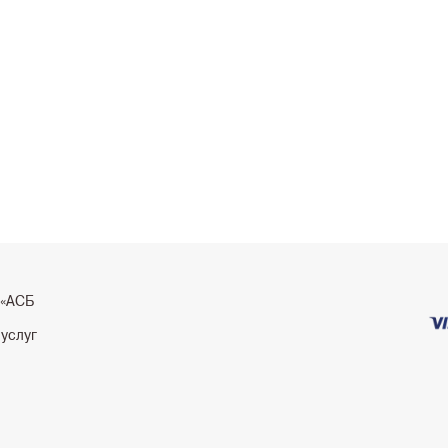
 «АСБ
 услуг