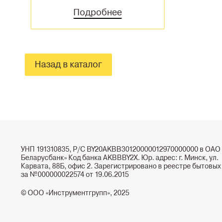
Подробнее
Назад в каталог
УНП 191310835, Р/С BY20AKBB30120000012970000000 в ОАО
Беларусбанк» Код банка AKBBBY2X. Юр. адрес: г. Минск, ул.
Карвата, 88Б, офис 2. Зарегистрировано в реестре бытовых
за №000000022574 от 19.06.2015
© ООО «Инструментгрупп», 2025