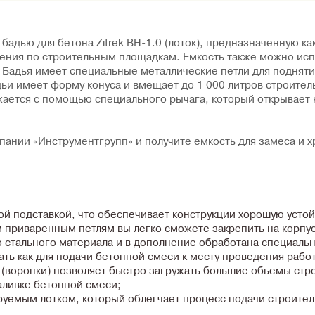
бадью для бетона Zitrek BH-1.0 (лоток), предназначенную к
щения по строительным площадкам. Емкость также можно испо
 Бадья имеет специальные металлические петли для поднят
ьи имеет форму конуса и вмещает до 1 000 литров строител
жается с помощью специального рычага, который открывает 
омпании «Инструментгрупп» и получите емкость для замеса и
й подставкой, что обеспечивает конструкции хорошую устой
 приваренным петлям вы легко сможете закрепить на корпус
 стального материала и в дополнение обработана специальн
ь как для подачи бетонной смеси к месту проведения работ,
(воронки) позволяет быстро загружать большие обьемы стр
аливке бетонной смеси;
уемым лотком, который облегчает процесс подачи строител