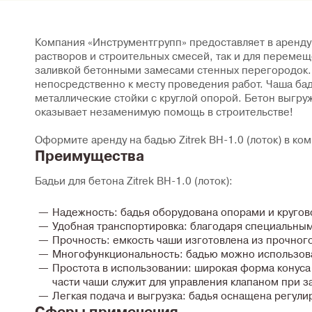
Компания «Инструментгрупп» предоставляет в аренду 
растворов и строительных смесей, так и для переме
заливкой бетонными замесами стенных перегородок.
непосредственно к месту проведения работ. Чаша бад
металлические стойки с круглой опорой. Бетон выгру
оказывает незаменимую помощь в строительстве!
Оформите аренду на бадью Zitrek BH-1.0 (лоток) в к
Преимущества
Бадьи для бетона Zitrek BH-1.0 (лоток):
Надежность:
бадья оборудована опорами и кругово
Удобная транспортировка:
благодаря специальным
Прочность:
емкость чаши изготовлена из прочного
Многофункциональность:
бадью можно использоват
Простота в использовании:
широкая форма конуса 
части чаши служит для управления клапаном при з
Легкая подача и выгрузка:
бадья оснащена регулир