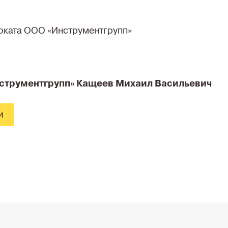
роката ООО «Инструментгрупп»
струментгрупп» Кащеев Михаил Васильевич
и