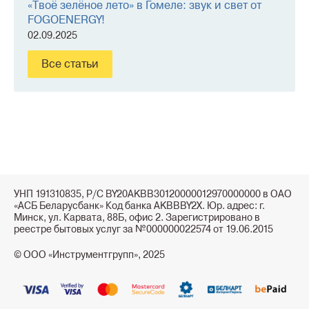
«Твоё зелёное лето» в Гомеле: звук и свет от
FOGOENERGY!
02.09.2025
Все статьи
УНП 191310835, Р/С BY20AKBB30120000012970000000 в ОАО
«АСБ Беларусбанк» Код банка AKBBBY2X. Юр. адрес: г.
Минск, ул. Карвата, 88Б, офис 2. Зарегистрировано в
реестре бытовых услуг за №000000022574 от 19.06.2015
© ООО «Инструментгрупп», 2025