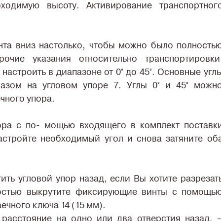
ходимую высоту. Активирование транспортног
нта вниз настолько, чтобы можно было полность
рочие указания относительно транспортировки
настроить в диапазоне от 0° до 45°. Основные угл
азом на угловом упоре 7. Углы 0° и 45° можн
чного упора.
ора с по- мощью входящего в комплект поставк
Настройте необходимый угол и снова затяните об
ть угловой упор назад, если Вы хотите разрезат
ностью выкрутите фиксирующие винты с помощь
ечного ключа 14 (15 мм).
 расстояние на одно или два отверстия назад. 