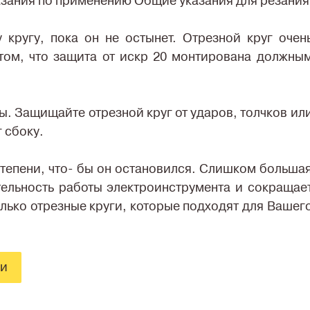
казания по применению Общие указания для резания
 кругу, пока он не остынет. Отрезной круг очен
 том, что защита от искр 20 монтирована должны
. Защищайте отрезной круг от ударов, толчков ил
 сбоку.
степени, что- бы он остановился. Слишком больша
тельность работы электроинструмента и сокращае
олько отрезные круги, которые подходят для Вашег
ки