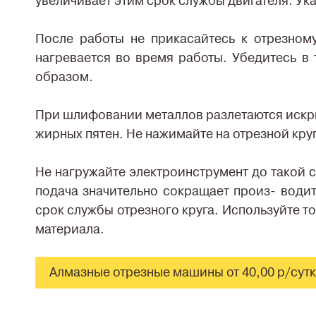
увеличивает этим срок службы двигателя. У
После работы не прикасайтесь к отрезному
нагревается во время работы. Убедитесь в
образом.
При шлифовании металлов разлетаются искры
жирных пятен. Не нажимайте на отрезной круг
Не нагружайте электроинструмент до такой 
подача значительно сокращает произ- води
срок службы отрезного круга. Используйте т
материала.
Алмазные отрезные машины от 40,00 р/сут