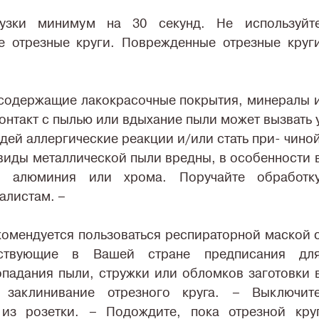
узки минимум на 30 секунд. Не используйт
 отрезные круги. Поврежденные отрезные круг
восодержащие лакокрасочные покрытия, минералы 
онтакт с пылью или вдыхание пыли может вызвать 
дей аллергические реакции и/или стать при- чино
виды металлической пыли вредны, в особенности 
, алюминия или хрома. Поручайте обработк
алистам. –
комендуется пользоваться респираторной маской 
ствующие в Вашей стране предписания дл
падания пыли, стружки или обломков заготовки 
заклинивание отрезного круга. – Выключит
 из розетки. – Подождите, пока отрезной кру