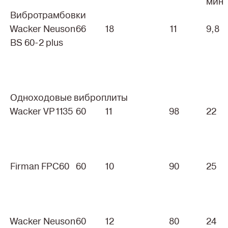
мин
Вибротрамбовки
Wacker Neuson
66
18
11
9,8
BS 60-2 plus
Одноходовые виброплиты
Wacker VP1135
60
11
98
22
Firman FPC60
60
10
90
25
Wacker Neuson
60
12
80
24