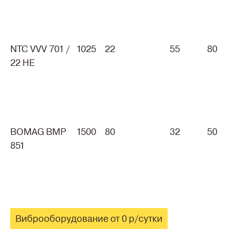
NTC VVV 701 /
1025
22
55
80
22 HE
BOMAG BMP
1500
80
32
50
851
Виброоборудование от 0 р/сутки