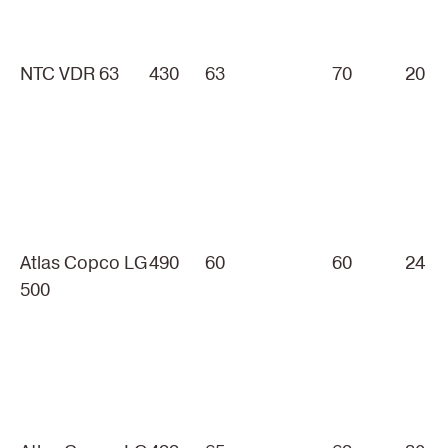
NTC VDR 63
430
63
70
20
Atlas Copco LG
490
60
60
24
500