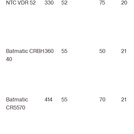
NTC VDR 52
330
52
75
20
Batmatic CRBH
360
55
50
21
40
Batmatic
414
55
70
21
CR5570