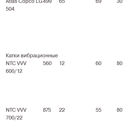
Atlas Copco LG
499
65
69
30
504
Катки вибрационные
NTC VVV
560
12
60
80
600/12
NTC VVV
875
22
55
80
700/22