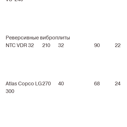
Реверсивные виброплиты
NTC VDR 32
210
32
90
22
Atlas Copco LG
270
40
68
24
300