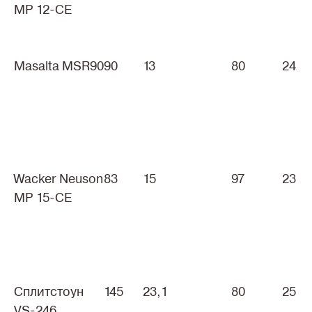
MP 12-CE
Masalta MSR90
90
13
80
24
Wacker Neuson
83
15
97
23
MP 15-CE
Сплитстоун
145
23,1
80
25
VS-246