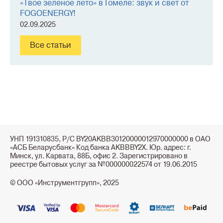
«Твоё зелёное лето» в Гомеле: звук и свет от
FOGOENERGY!
02.09.2025
Все статьи
УНП 191310835, Р/С BY20AKBB30120000012970000000 в ОАО
«АСБ Беларусбанк» Код банка AKBBBY2X. Юр. адрес: г.
Минск, ул. Карвата, 88Б, офис 2. Зарегистрировано в
реестре бытовых услуг за №000000022574 от 19.06.2015
© ООО «Инструментгрупп», 2025