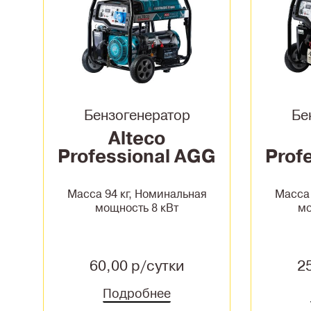
Бензогенератор
Бе
Alteco
Professional AGG
Prof
11000 E2
Масса 94 кг, Номинальная
Масса 
мощность 8 кВт
мо
60,00 р/сутки
2
Подробнее