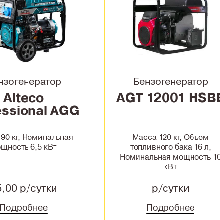
нзогенератор
Бензогенератор
Alteco
AGT 12001 HSB
essional AGG
8000Е2
90 кг, Номинальная
Масса 120 кг, Объем
щность 6,5 кВт
топливного бака 16 л,
Номинальная мощность 1
кВт
5,00 р/сутки
р/сутки
Подробнее
Подробнее