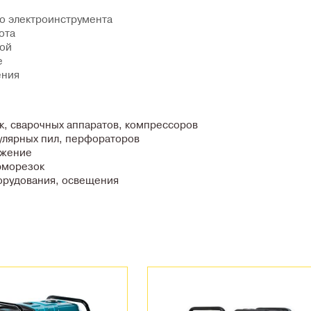
о электроинструмента
ота
кой
е
ения
, сварочных аппаратов, компрессоров
улярных пил, перфораторов
бжение
рморезок
орудования, освещения