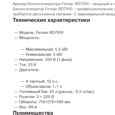
Аренда бензогенератора Firman RD7910 – мощный и 
Бензогенератор
Firman RD7910
– профессиональное р
требуется автономное питание. С максимальной мо
Технические характеристики
Модель:
Firman RD7910
Мощность:
Максимальная:
5,5 кВт
Номинальная:
5 кВт
Напряжение:
230 В (1 фаза)
Ток:
23 А
Двигатель:
4-тактный,
13 л.с.
Объем масла:
1,1 л
Топливный бак:
25 л
(расход ~2,5 л/час)
Розетки:
2 × 220 В
Габариты:
710×570×580 мм
Вес:
94 кг
Преимущества